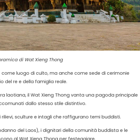
ramica di Wat Xieng Thong
o come luogo di culto, ma anche come sede di cerimonie
io del re e della famiglia reale.
ura laotiana, il Wat Xieng Thong vanta una pagoda principale
accomunati dallo stesso stile distintivo.
ti rilievi, sculture e intagli che raffigurano temi buddisti.
danno del Laos), i dignitari della comunità buddista e le
niscono al Wat Xieng Thong per festeggiare.