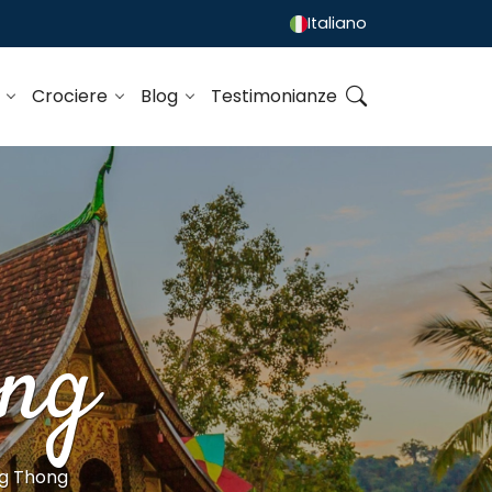
Italiano
o
Crociere
Blog
Testimonianze
ong
g Thong