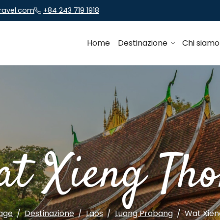
travel.com
+84 243 719 1918
Home
Destinazione
Chi siam
t Xieng Th
age
Destinazione
Laos
Luang Prabang
Wat Xien