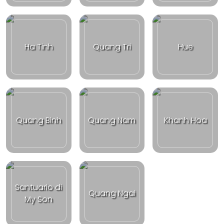
Ha Tinh
Quang Tri
Hue
Quang Binh
Quang Nam
Khanh Hoa
Santuario di
Quang Ngai
My Son