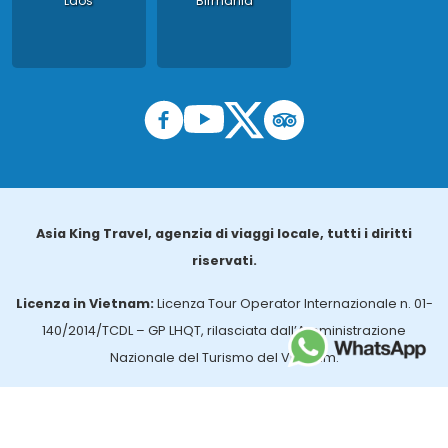
Laos
Birmania
Asia King Travel, agenzia di viaggi locale, tutti i diritti
riservati.
Licenza in Vietnam:
Licenza Tour Operator Internazionale n. 01-
140/2014/TCDL – GP LHQT, rilasciata dall’Amministrazione
Nazionale del Turismo del Vietnam.
Licenza in Thailandia:
n. 14/03366, rilasciata dall’Ufficio per gli
Affari Turistici e la Registrazione delle Guide (TBGR) e dall’Ente per