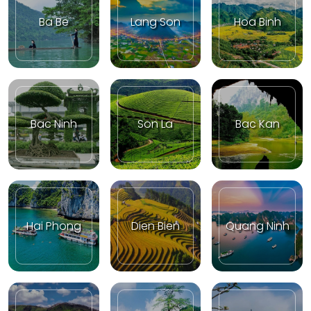
Ba Be
Lang Son
Hoa Binh
Bac Ninh
Son La
Bac Kan
Hai Phong
Dien Bien
Quang Ninh