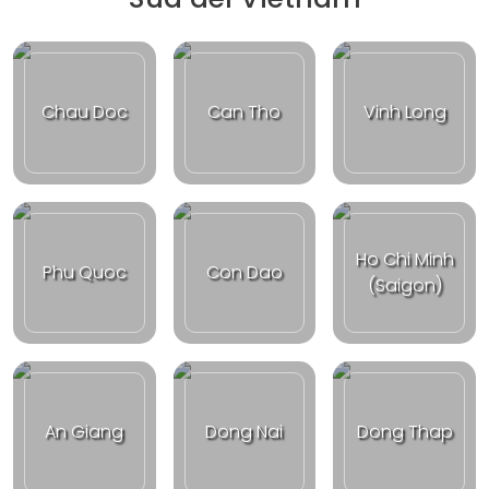
Chau Doc
Can Tho
Vinh Long
Ho Chi Minh
Phu Quoc
Con Dao
(Saigon)
An Giang
Dong Nai
Dong Thap