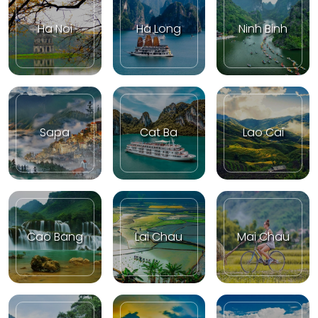
Ha Noi
Ha Long
Ninh Binh
Sapa
Cat Ba
Lao Cai
Cao Bang
Lai Chau
Mai Chau