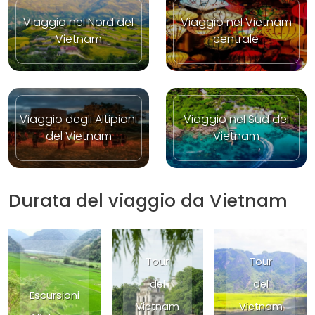
Viaggio nel Nord del
Viaggio nel Vietnam
Vietnam
centrale
Viaggio degli Altipiani
Viaggio nel Sud del
del Vietnam
Vietnam
Durata del viaggio da Vietnam
Tour
Tour
del
del
Escursioni
Vietnam
Vietnam