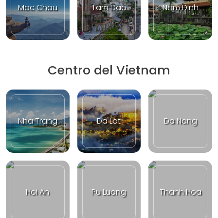
Moc Chau
Tam Dao
Nam Dinh
Centro del Vietnam
Nha Trang
Da Lat
Da Nang
Hoi An
Pu Luong
Thanh Hoa