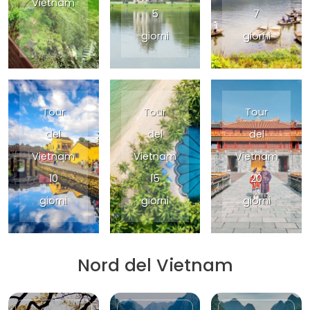
Vietnam
5
7
giorni
giorni
Tour
Tour
Tour
del
del
del
Vietnam
Vietnam
Vietnam
10
15
20
giorni
giorni
giorni
Nord del Vietnam