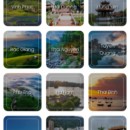
Vinh Phuc
Hai Duong
Hung Yen
Tuyen
Bac Giang
Thai Nguyen
Quang
Phu Tho
Ha Nam
Thai Binh