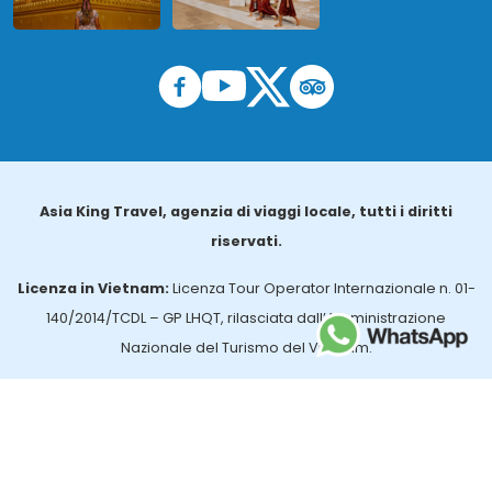
Asia King Travel, agenzia di viaggi locale, tutti i diritti
riservati.
Licenza in Vietnam:
Licenza Tour Operator Internazionale n. 01-
140/2014/TCDL – GP LHQT, rilasciata dall’Amministrazione
Nazionale del Turismo del Vietnam.
Licenza in Thailandia:
n. 14/03366, rilasciata dall’Ufficio per gli
Affari Turistici e la Registrazione delle Guide (TBGR) e dall’Ente per
lo Sviluppo del Turismo della Thailandia.