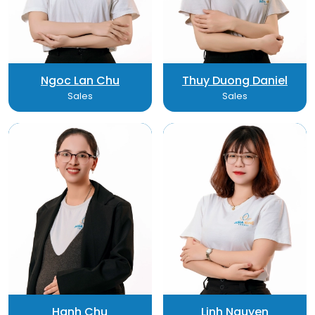
Ngoc Lan Chu
Thuy Duong Daniel
Sales
Sales
Hanh Chu
Linh Nguyen