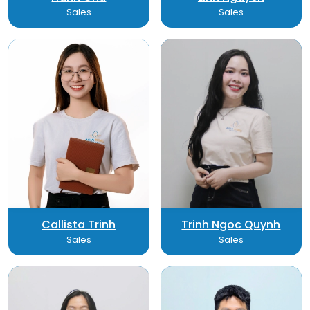
Sales
Sales
Callista Trinh
Trinh Ngoc Quynh
Sales
Sales