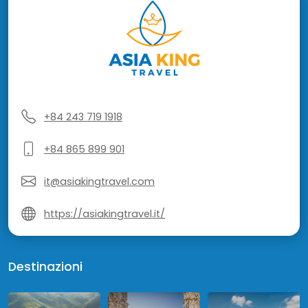
+84 243 719 1918
+84 865 899 901
it@asiakingtravel.com
https://asiakingtravel.it/
Destinazioni