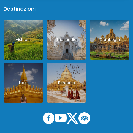
Destinazioni
Vietnam
Thailandia
Cambogia
Laos
Birmania