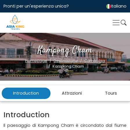
Pronti per un'esperienza unica?
Italiano
Kampong Cham
Homepage
Destinazione
Cambogia
Kampong Cham
Introduction
Attrazioni
Tours
Introduction
Il paesaggio di Kampong Cham è circondato dal fiume