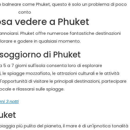
so balneare come Phuket, questo è solo un problema di poco
conto
osa vedere a Phuket
e annoiarsi. Phuket offre numerose fantastiche destinazioni
splorare e godere in qualsiasi momento.
soggiorno di Phuket
a 5 a 7 giorni sull'isola consenta loro di esplorare
e spiagge mozzafiato, le attrazioni culturali e le attività
'opportunità di visitare le principali destinazioni, partecipare
ocale e rilassarsi sulle spiagge.
rni 3 notti
uket
aggia più pulita del pianeta, il mare è di un'ipnotica tonalità