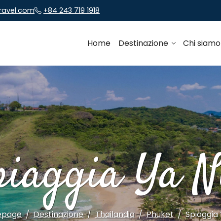
travel.com
+84 243 719 1918
Home
Destinazione
Chi siam
piaggia Ya N
page
Destinazione
Thailandia
Phuket
Spiaggia 