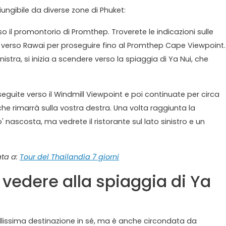
ungibile da diverse zone di Phuket:
so il promontorio di Promthep. Troverete le indicazioni sulle
evi verso Rawai per proseguire fino al Promthep Cape Viewpoint.
istra, si inizia a scendere verso la spiaggia di Ya Nui, che
oseguite verso il Windmill Viewpoint e poi continuate per circa
he rimarrà sulla vostra destra. Una volta raggiunta la
 nascosta, ma vedrete il ristorante sul lato sinistro e un
ata a:
Tour del Thailandia 7 giorni
 vedere alla spiaggia di Ya
ellissima destinazione in sé, ma è anche circondata da