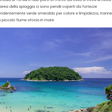
'area della spiaggia ci sono pendii coperti da fortezze
rendentemente verde smeraldo per colore e limpidezza, tranne
n piccolo fiume sfocia in mare.