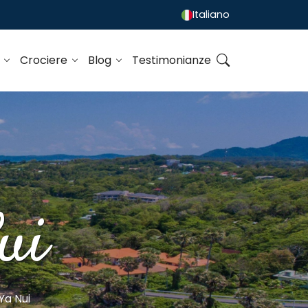
Italiano
o
Crociere
Blog
Testimonianze
ui
Ya Nui