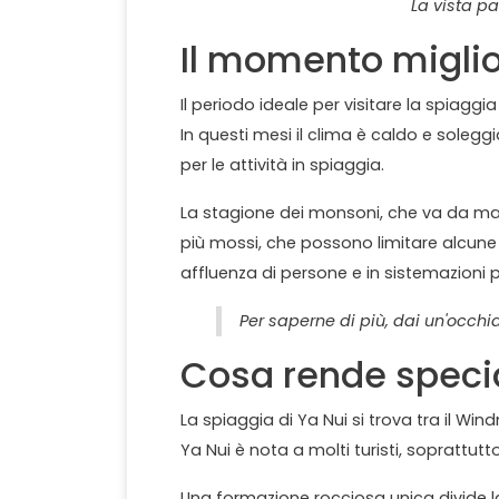
La vista p
Il momento miglior
Il periodo ideale per visitare la spiagg
In questi mesi il clima è caldo e solegg
per le attività in spiaggia.
La stagione dei monsoni, che va da mag
più mossi, che possono limitare alcune 
affluenza di persone e in sistemazioni p
Per saperne di più, dai un'occhi
Cosa rende specia
La spiaggia di Ya Nui si trova tra il Wi
Ya Nui è nota a molti turisti, soprattutt
Una formazione rocciosa unica divide la 