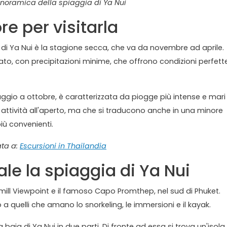
anoramica della spiaggia di Ya Nui
e per visitarla
ia di Ya Nui è la stagione secca, che va da novembre ad aprile.
iato, con precipitazioni minime, che offrono condizioni perfett
gio a ottobre, è caratterizzata da piogge più intense e mari
attività all'aperto, ma che si traducono anche in una minore
iù convenienti.
ata a:
Escursioni in Thailandia
le la spiaggia di Ya Nui
ndmill Viewpoint e il famoso Capo Promthep, nel sud di Phuket.
o a quelli che amano lo snorkeling, le immersioni e il kayak.
baia di Ya Nui in due parti. Di fronte ad essa si trova un'isola