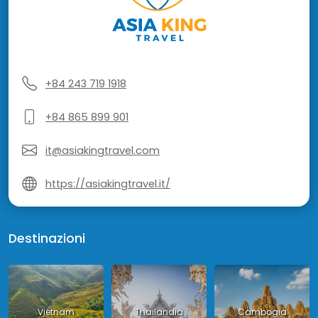
+84 243 719 1918
+84 865 899 901
it@asiakingtravel.com
https://asiakingtravel.it/
Destinazioni
Vietnam
Thailandia
Cambogia