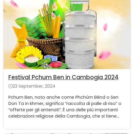
Festival Pchum Ben in Cambogia 2024
23 September, 2024
Pchum Ben, noto anche come Phchŭm Bĕnd o Sen
Don Ta in khmer, significa “raccolta di palle di riso” o
“offerte per gli antenati”. È una delle più importanti
celebrazioni religiose della Cambogia, che si tiene
dopo il Capodanno Khmer in aprile. Dura 15 giorni e
termina il 15° giorno del 10° mese del calendario