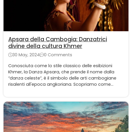
Apsara della Cambogia: Danzatrici
divine della cultura Khmer
30 May, 2024
0 Comments
Conosciuta come lo stile classico delle esibizioni
Khmer, la Danza Apsara, che prende il nome dalla
“danza celeste”, è il simbolo delle arti cambogiane
risalenti all'epoca angkoriana. Scopriamo come
questo balletto reale abbia avuto un'influenza
significativa sulla cultura antica e moderna della
Cambogia.