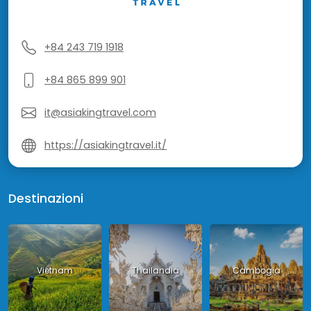
+84 243 719 1918
+84 865 899 901
it@asiakingtravel.com
https://asiakingtravel.it/
Destinazioni
Vietnam
Thailandia
Cambogia