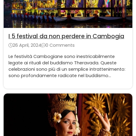
I 5 festival da non perdere in Cambogia
26 April, 2024
0 Comments
Le festività Cambogiane sono inestricabilmente
legate ai rituali del buddismo Theravada. Queste
celebrazioni sono più di un semplice intrattenimento:
sono profondamente radicate nel buddismo
Theravada, la branca del buddismo più diffusa nel
Paese. Queste celebrazioni sono ancora legate alla
religione, alla tradizione e allo spirito felice del popolo
cambogiano.