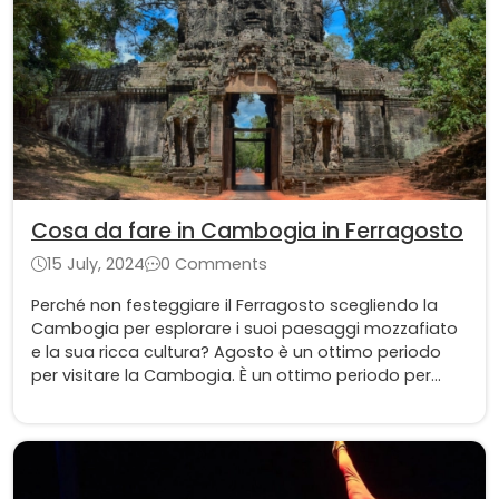
Cosa da fare in Cambogia in Ferragosto
15 July, 2024
0 Comments
Perché non festeggiare il Ferragosto scegliendo la
Cambogia per esplorare i suoi paesaggi mozzafiato
e la sua ricca cultura? Agosto è un ottimo periodo
per visitare la Cambogia. È un ottimo periodo per
visitare la Cambogia perché il tempo è ancora bello
e caldo, ma non troppo, e non ci sono così tanti
turisti come durante l'alta stagione.