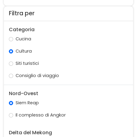
alla religione buddhista e per augurarsi un nuovo
anno di pace e prosperità.
Filtra per
Categoria
Cucina
Cultura
Siti turistici
Consiglio di viaggio
Nord-Ovest
Siem Reap
Il complesso di Angkor
Delta del Mekong