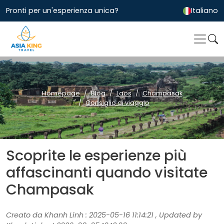
Pronti per un'esperienza unica?
Italiano
Homepage
Blog
Laos
Champasak
Consiglio di viaggio
Scoprite le esperienze più
affascinanti quando visitate
Champasak
Creato da Khanh Linh : 2025-05-16 11:14:21 , Updated by