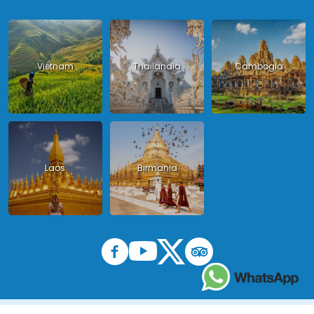
Vietnam
Thailandia
Cambogia
Laos
Birmania