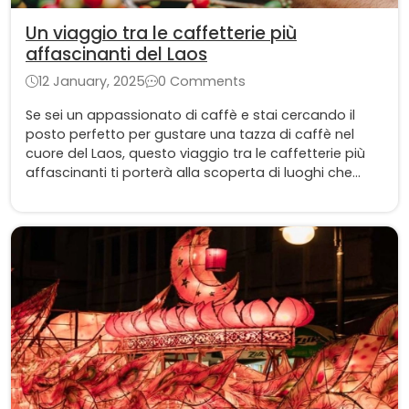
Un viaggio tra le caffetterie più
affascinanti del Laos
12 January, 2025
0 Comments
Se sei un appassionato di caffè e stai cercando il
posto perfetto per gustare una tazza di caffè nel
cuore del Laos, questo viaggio tra le caffetterie più
affascinanti ti porterà alla scoperta di luoghi che
uniscono tradizione e innovazione, creando
un'esperienza unica per ogni visitatore. Dalle
atmosfere accoglienti alla qualità dei prodotti, ogni
caffetteria racconta una storia unica del Laos.