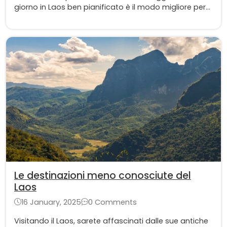
giorno in Laos ben pianificato è il modo migliore per
esplorare tutto ciò che questo paese pacifico ha da
offrire. Esploriamo alcune emozionanti attività per
una gita di un giorno in Laos da non perdere!
Le destinazioni meno conosciute del
Laos
16 January, 2025
0 Comments
Visitando il Laos, sarete affascinati dalle sue antiche