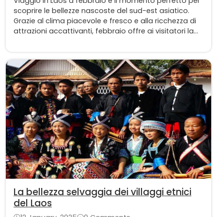
Viaggio in Laos a febbraio è il momento perfetto per
scoprire le bellezze nascoste del sud-est asiatico.
Grazie al clima piacevole e fresco e alla ricchezza di
attrazioni accattivanti, febbraio offre ai visitatori la
possibilità di godere di un viaggio impeccabile in cui
l'avventura si fonde perfettamente con momenti di
significativo relax.
La bellezza selvaggia dei villaggi etnici
del Laos