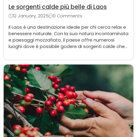
Le sorgenti calde più belle di Laos
12 January, 2025
0 Comments
Il Laos è una destinazione ideale per chi cerca relax e
benessere naturale. Con la sua natura incontaminata
e paesaggi mozzafiato, il paese offre numerosi
luoghi dove è possibile godere di sorgenti calde che
rivitalizzano corpo e mente. Immersed in monti verdi
e foreste lussureggianti, queste sorgenti offrono
momenti di puro benessere, e anche la tranquillità
che solo la natura più selvaggia può offrire.