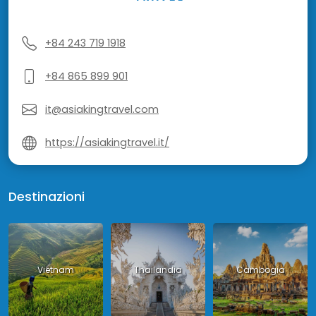
+84 243 719 1918
+84 865 899 901
it@asiakingtravel.com
https://asiakingtravel.it/
Destinazioni
Vietnam
Thailandia
Cambogia