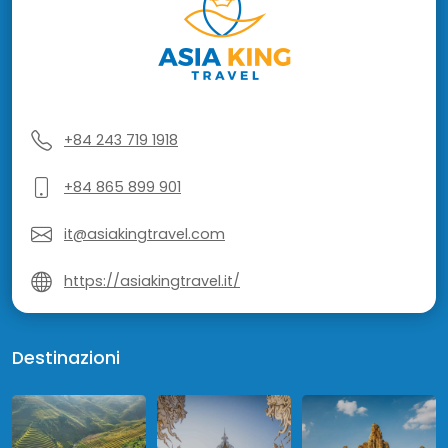
+84 243 719 1918
+84 865 899 901
it@asiakingtravel.com
https://asiakingtravel.it/
Destinazioni