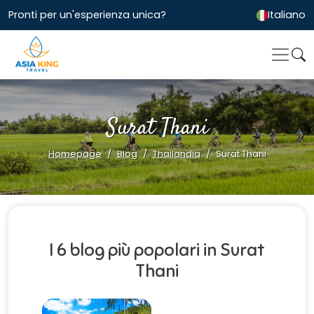
Pronti per un'esperienza unica?
Italiano
Surat Thani
Homepage
Blog
Thailandia
Surat Thani
I 6 blog più popolari in Surat
Thani