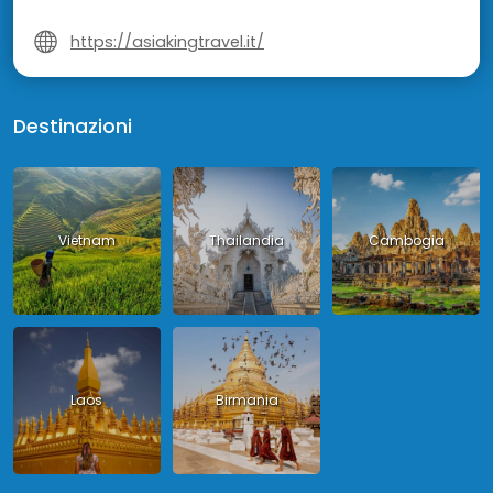
https://asiakingtravel.it/
Destinazioni
Vietnam
Thailandia
Cambogia
Laos
Birmania