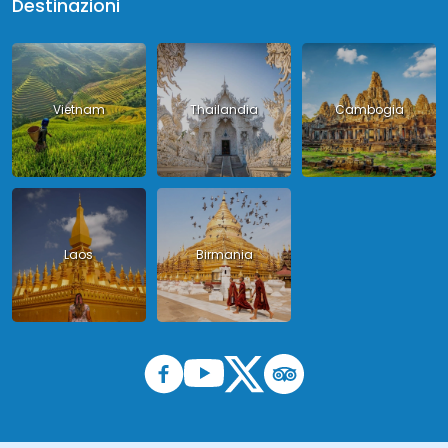
Destinazioni
Vietnam
Thailandia
Cambogia
Laos
Birmania