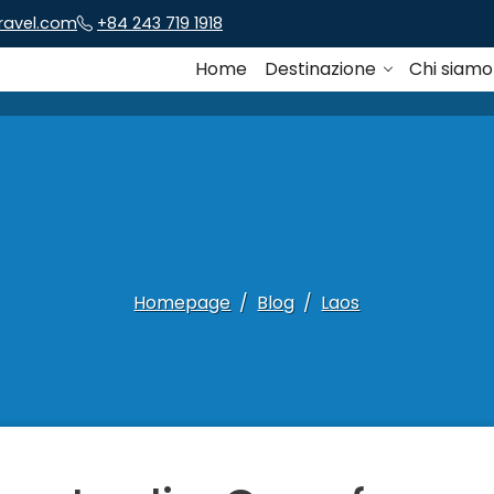
travel.com
+84 243 719 1918
Home
Destinazione
Chi siam
Homepage
Blog
Laos