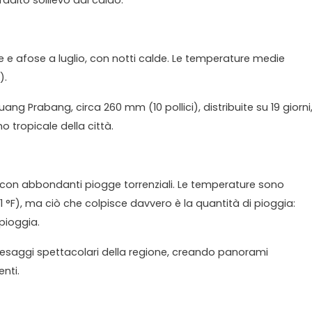
radito sollievo dal caldo.
de e afose a luglio, con notti calde. Le temperature medie
).
Luang Prabang, circa 260 mm (10 pollici), distribuite su 19 giorni
o tropicale della città.
 con abbondanti piogge torrenziali. Le temperature sono
91 °F), ma ciò che colpisce davvero è la quantità di pioggia:
 pioggia.
esaggi spettacolari della regione, creando panorami
nti.