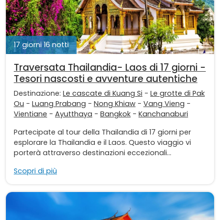
17 giorni 16 notti
Traversata Thailandia- Laos di 17 giorni -
Tesori nascosti e avventure autentiche
Destinazione:
Le cascate di Kuang Si
-
Le grotte di Pak
Ou
-
Luang Prabang
-
Nong Khiaw
-
Vang Vieng
-
Vientiane
-
Ayutthaya
-
Bangkok
-
Kanchanaburi
Partecipate al tour della Thailandia di 17 giorni per
esplorare la Thailandia e il Laos. Questo viaggio vi
porterà attraverso destinazioni eccezionali...
Scopri di più