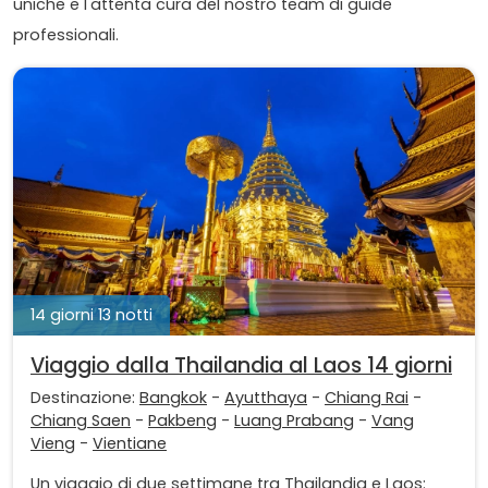
uniche e l'attenta cura del nostro team di guide
professionali.
14 giorni 13 notti
Viaggio dalla Thailandia al Laos 14 giorni
Destinazione:
Bangkok
-
Ayutthaya
-
Chiang Rai
-
Chiang Saen
-
Pakbeng
-
Luang Prabang
-
Vang
Vieng
-
Vientiane
Un viaggio di due settimane tra Thailandia e Laos: