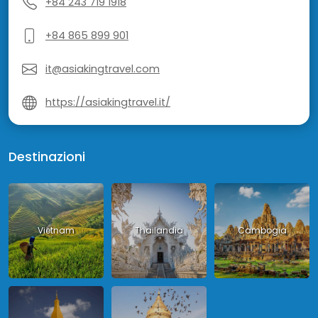
+84 243 719 1918
+84 865 899 901
it@asiakingtravel.com
https://asiakingtravel.it/
Destinazioni
Vietnam
Thailandia
Cambogia