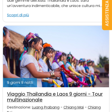
due gemme dell'Asia: Thailandia e Laos. Sarà
ASSISTENZA
un'avventura indimenticabile, che unisce cultura mi...
Scopri di più
9 giorni 8 notti
Viaggio Thailandia e Laos 9 giorni - Tour
multinazionale
Destinazione:
Luang Prabang
-
Chiang Mai
-
Chiang