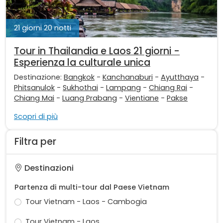
21 giorni 20 notti
Tour in Thailandia e Laos 21 giorni -
Esperienza la culturale unica
Destinazione:
Bangkok
-
Kanchanaburi
-
Ayutthaya
-
Phitsanulok
-
Sukhothai
-
Lampang
-
Chiang Rai
-
Chiang Mai
-
Luang Prabang
-
Vientiane
-
Pakse
Scopri di più
Filtra per
Destinazioni
Partenza di multi-tour dal Paese Vietnam
Tour Vietnam - Laos - Cambogia
Tour Vietnam - Laos