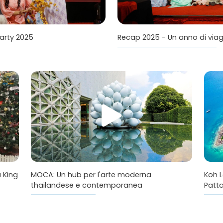
Party 2025
Recap 2025 - Un anno di viag
 King
MOCA: Un hub per l'arte moderna
Koh L
thailandese e contemporanea
Patta