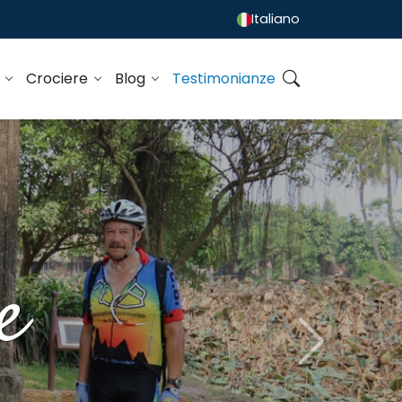
Italiano
o
Crociere
Blog
Testimonianze
e
Next