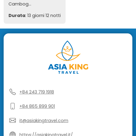
Cambog...
Durata
: 13 giorni 12 notti
+84 243 719 1918
+84 865 899 901
it@asiakingtravel.com
https://asiakingtravel.it/