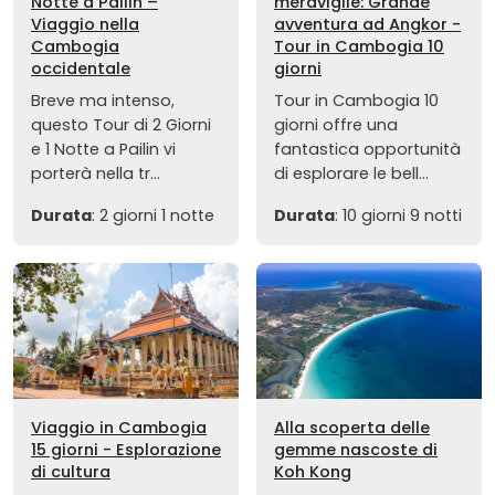
Notte a Pailin –
meraviglie: Grande
Viaggio nella
avventura ad Angkor -
Cambogia
Tour in Cambogia 10
occidentale
giorni
Breve ma intenso,
Tour in Cambogia 10
questo Tour di 2 Giorni
giorni offre una
e 1 Notte a Pailin vi
fantastica opportunità
porterà nella tr...
di esplorare le bell...
Durata
: 2 giorni 1 notte
Durata
: 10 giorni 9 notti
Viaggio in Cambogia
Alla scoperta delle
15 giorni - Esplorazione
gemme nascoste di
di cultura
Koh Kong