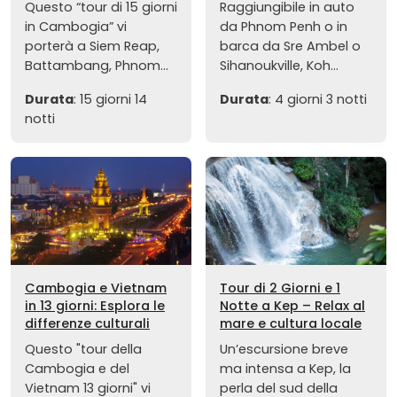
Questo “tour di 15 giorni
Raggiungibile in auto
in Cambogia” vi
da Phnom Penh o in
porterà a Siem Reap,
barca da Sre Ambel o
Battambang, Phnom...
Sihanoukville, Koh...
Durata
: 15 giorni 14
Durata
: 4 giorni 3 notti
notti
Cambogia e Vietnam
Tour di 2 Giorni e 1
in 13 giorni: Esplora le
Notte a Kep – Relax al
differenze culturali
mare e cultura locale
Questo "tour della
Un’escursione breve
Cambogia e del
ma intensa a Kep, la
Vietnam 13 giorni" vi
perla del sud della