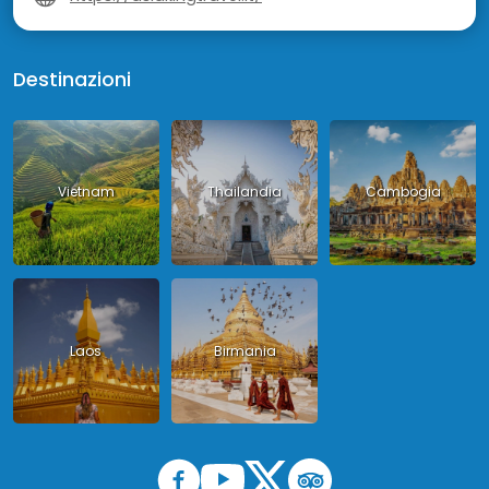
Destinazioni
Vietnam
Thailandia
Cambogia
Laos
Birmania