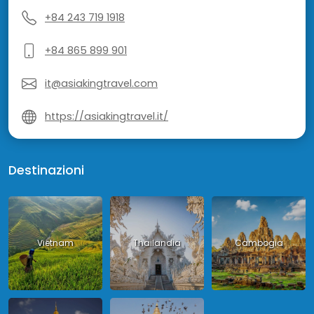
+84 243 719 1918
+84 865 899 901
it@asiakingtravel.com
https://asiakingtravel.it/
Destinazioni
Vietnam
Thailandia
Cambogia