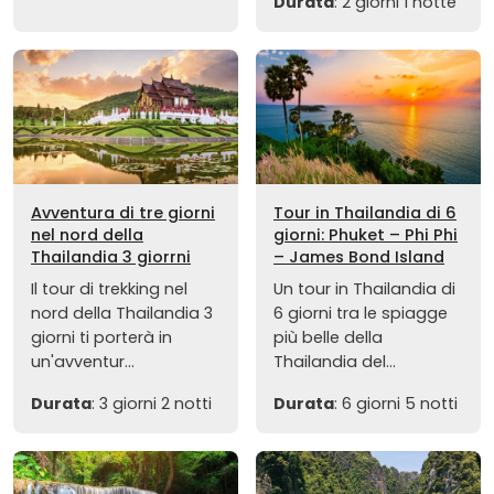
Durata
: 2 giorni 1 notte
Avventura di tre giorni
Tour in Thailandia di 6
nel nord della
giorni: Phuket – Phi Phi
Thailandia 3 giorrni
– James Bond Island
Il tour di trekking nel
Un tour in Thailandia di
nord della Thailandia 3
6 giorni tra le spiagge
giorni ti porterà in
più belle della
un'avventur...
Thailandia del...
Durata
: 3 giorni 2 notti
Durata
: 6 giorni 5 notti