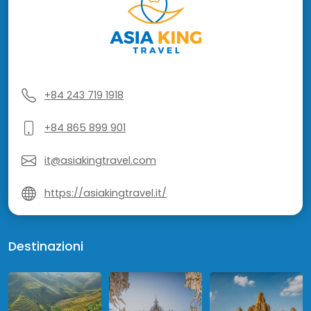
+84 243 719 1918
+84 865 899 901
it@asiakingtravel.com
https://asiakingtravel.it/
Destinazioni