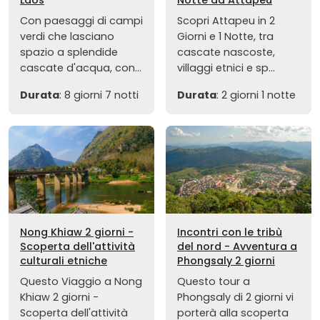
Laos
Notte ad Attapeu
Con paesaggi di campi
Scopri Attapeu in 2
verdi che lasciano
Giorni e 1 Notte, tra
spazio a splendide
cascate nascoste,
cascate d'acqua, con...
villaggi etnici e sp...
Durata
: 8 giorni 7 notti
Durata
: 2 giorni 1 notte
Nong Khiaw 2 giorni -
Incontri con le tribù
Scoperta dell'attività
del nord - Avventura a
culturali etniche
Phongsaly 2 giorni
Questo Viaggio a Nong
Questo tour a
Khiaw 2 giorni -
Phongsaly di 2 giorni vi
Scoperta dell'attività
porterà alla scoperta