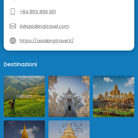
+84 865 899 901
it@asiakingtravel.com
https://asiakingtravel.it/
Destinazioni
Vietnam
Thailandia
Cambogia