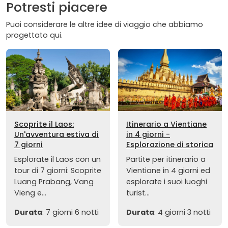
Potresti piacere
Puoi considerare le altre idee di viaggio che abbiamo
progettato qui.
Scoprite il Laos:
Itinerario a Vientiane
Un'avventura estiva di
in 4 giorni -
7 giorni
Esplorazione di storica
Esplorate il Laos con un
Partite per itinerario a
tour di 7 giorni: Scoprite
Vientiane in 4 giorni ed
Luang Prabang, Vang
esplorate i suoi luoghi
Vieng e...
turist...
Durata
: 7 giorni 6 notti
Durata
: 4 giorni 3 notti