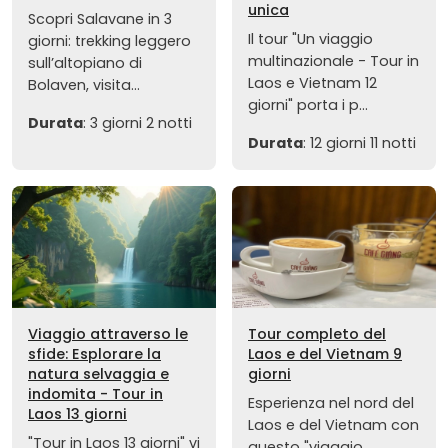
unica
Scopri Salavane in 3
Il tour "Un viaggio
giorni: trekking leggero
multinazionale - Tour in
sull’altopiano di
Laos e Vietnam 12
Bolaven, visita...
giorni" porta i p...
Durata
: 3 giorni 2 notti
Durata
: 12 giorni 11 notti
Viaggio attraverso le
Tour completo del
sfide: Esplorare la
Laos e del Vietnam 9
natura selvaggia e
giorni
indomita - Tour in
Esperienza nel nord del
Laos 13 giorni
Laos e del Vietnam con
"Tour in Laos 13 giorni" vi
questo "viaggio