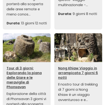
porterà alla scoperta
multinazionale -...
delle aree remote e
Durata
: 9 giorni 8 notti
meno conos...
Durata
: 13 giorni 12 notti
Tour di 3 giorni:
Nong Khiaw Viaggio in
Esplorando la piana
arrampicata 7 giorni 6
delle Giare e le
notti
meraviglie di
Il nostro tour di trekking
Phonsavan
di 7 giorni a Nong
Esplorazione della città
Khiaw è un viaggio
di Phonsavan 3 giorni vi
avventuroso e e...
porterà alla scoperta