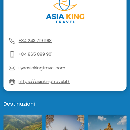
+84 243 719 1918
+84 865 899 901
it@asiakingtravel.com
https://asiakingtravel.it/
Destinazioni