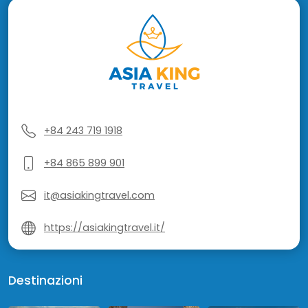
+84 243 719 1918
+84 865 899 901
it@asiakingtravel.com
https://asiakingtravel.it/
Destinazioni