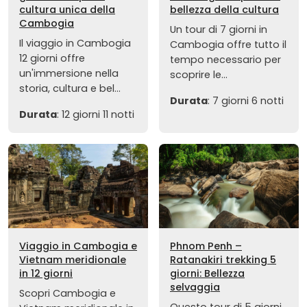
cultura unica della
bellezza della cultura
Cambogia
Un tour di 7 giorni in
Il viaggio in Cambogia
Cambogia offre tutto il
12 giorni offre
tempo necessario per
un'immersione nella
scoprire le...
storia, cultura e bel...
Durata
: 7 giorni 6 notti
Durata
: 12 giorni 11 notti
Viaggio in Cambogia e
Phnom Penh –
Vietnam meridionale
Ratanakiri trekking 5
in 12 giorni
giorni: Bellezza
selvaggia
Scopri Cambogia e
Questo tour di 5 giorni