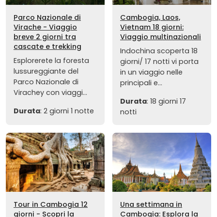
Parco Nazionale di
Cambogia, Laos,
Virache - Viaggio
Vietnam 18 giorni:
breve 2 giorni tra
Viaggio multinazionali
cascate e trekking
Indochina scoperta 18
Esplorerete la foresta
giorni/ 17 notti vi porta
lussureggiante del
in un viaggio nelle
Parco Nazionale di
principali e...
Virachey con viaggi...
Durata
: 18 giorni 17
Durata
: 2 giorni 1 notte
notti
Tour in Cambogia 12
Una settimana in
giorni - Scopri la
Cambogia: Esplora la