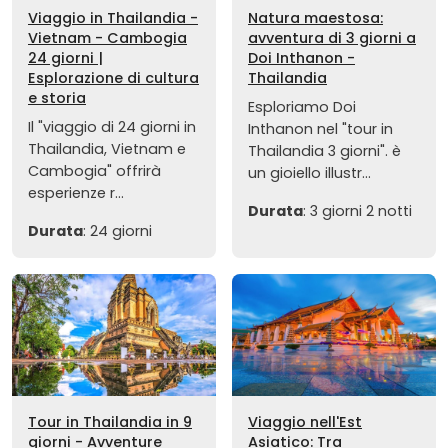
Viaggio in Thailandia -
Natura maestosa:
Vietnam - Cambogia
avventura di 3 giorni a
24 giorni |
Doi Inthanon -
Esplorazione di cultura
Thailandia
e storia
Esploriamo Doi
Il "viaggio di 24 giorni in
Inthanon nel "tour in
Thailandia, Vietnam e
Thailandia 3 giorni". è
Cambogia" offrirà
un gioiello illustr...
esperienze r...
Durata
: 3 giorni 2 notti
Durata
: 24 giorni
Tour in Thailandia in 9
Viaggio nell'Est
giorni - Avventure
Asiatico: Tra