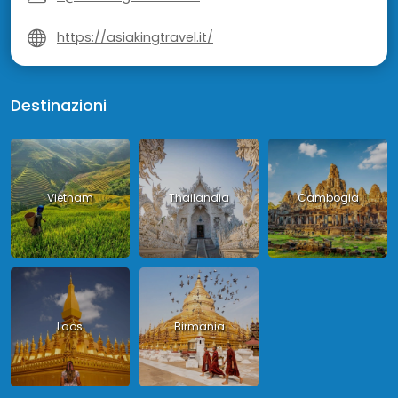
https://asiakingtravel.it/
Destinazioni
Vietnam
Thailandia
Cambogia
Laos
Birmania