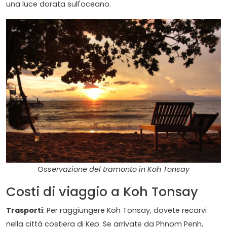
una luce dorata sull'oceano.
O
sservazione del tramonto in Koh Tonsay
Costi di viaggio a Koh Tonsay
Trasporti
: Per raggiungere Koh Tonsay, dovete recarvi
nella città costiera di Kep. Se arrivate da Phnom Penh,