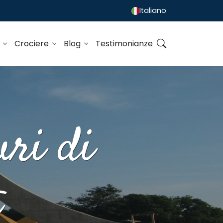
Italiano
o
Crociere
Blog
Testimonianze
uri di
t