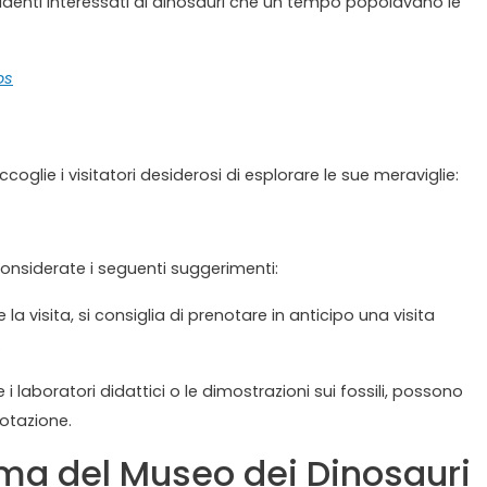
 studenti interessati ai dinosauri che un tempo popolavano le
os
oglie i visitatori desiderosi di esplorare le sue meraviglie:
 considerate i seguenti suggerimenti:
e la visita, si consiglia di prenotare in anticipo una visita
.
 i laboratori didattici o le dimostrazioni sui fossili, possono
notazione.
ma del Museo dei Dinosauri