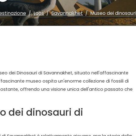
estinazione
Laos
Savannakhet
Museo dei dinosaur
eo dei Dinosauri di Savannakhet, situato nell'affascinante
ffascinante museo ospita un'enorme collezione di fossili di
ircostante, offrendo una visione unica dell'antico passato che
o dei dinosauri di
i di Savannakhet è relativamente giovane, ma la storia della