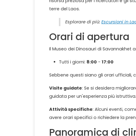
risorsa preziosa per i ricercatori e gli
terre del Laos.
Esplorare di più:
Escursioni in La
Orari di apertura
Il Museo dei Dinosauri di Savannakhet acc
Tutti i giorni:
8:00
-
17:00
Sebbene questi siano gli orari ufficiali,
Visite guidate
: Se si desidera migliorar
guidata per un'esperienza più istruttiva
Attività specifiche
: Alcuni eventi, come
avere orari specifici o richiedere la pre
Panoramica di cli