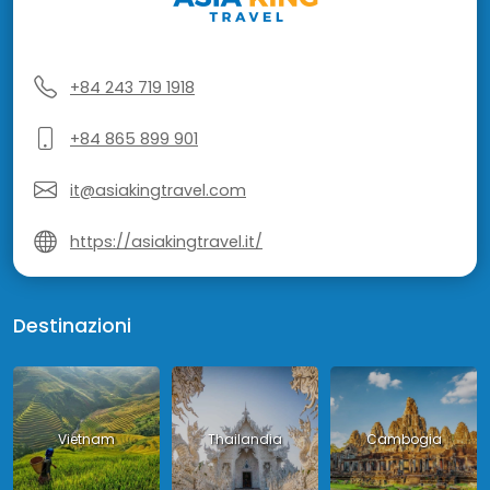
+84 243 719 1918
+84 865 899 901
it@asiakingtravel.com
https://asiakingtravel.it/
Destinazioni
Vietnam
Thailandia
Cambogia