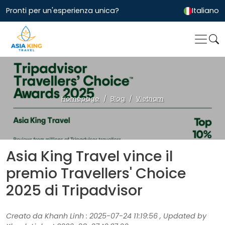
Pronti per un'esperienza unica?
Italiano
Homepage
Blog
Vietnam
Asia King Travel vince il
premio Travellers' Choice
2025 di Tripadvisor
Creato da Khanh Linh : 2025-07-24 11:19:56 , Updated by