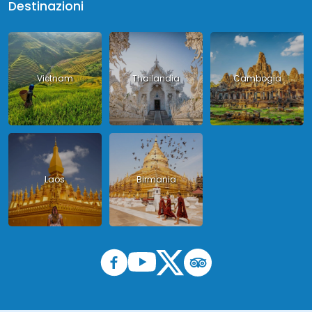
Destinazioni
Vietnam
Thailandia
Cambogia
Laos
Birmania