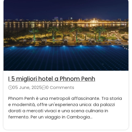
I 5 migliori hotel a Phnom Penh
05 June, 2025
0 Comments
Phnom Penh è una metropoli affascinante. Tra storia
e modernità, offre un'esperienza unica: da palazzi
dorati a mercati vivaci e una scena culinaria in
fermento. Per un viaggio in Cambogia
indimenticabile, scegliere l'hotel a Phnom Penh giusto
è fondamentale per godervi al meglio questa città