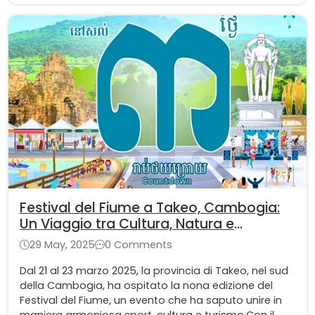
Festival del Fiume a Takeo, Cambogia:
Un Viaggio tra Cultura, Natura e
Tradizione
29 May, 2025
0 Comments
Dal 21 al 23 marzo 2025, la provincia di Takeo, nel sud
della Cambogia, ha ospitato la nona edizione del
Festival del Fiume, un evento che ha saputo unire in
maniera armoniosa sport, cultura e turismo.Con il