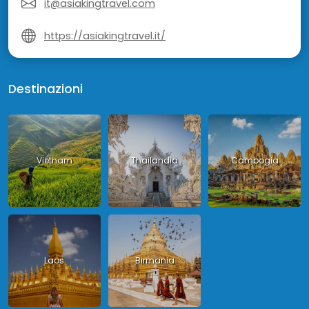
it@asiakingtravel.com
https://asiakingtravel.it/
Destinazioni
Vietnam
Thailandia
Cambogia
Laos
Birmania