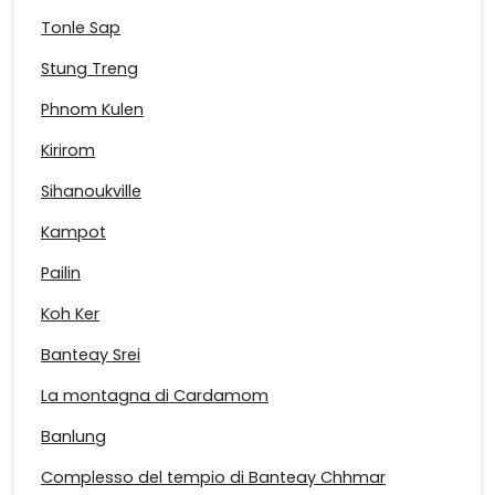
Tonle Sap
Stung Treng
Phnom Kulen
Kirirom
Sihanoukville
Kampot
Pailin
Koh Ker
Banteay Srei
La montagna di Cardamom
Banlung
Complesso del tempio di Banteay Chhmar