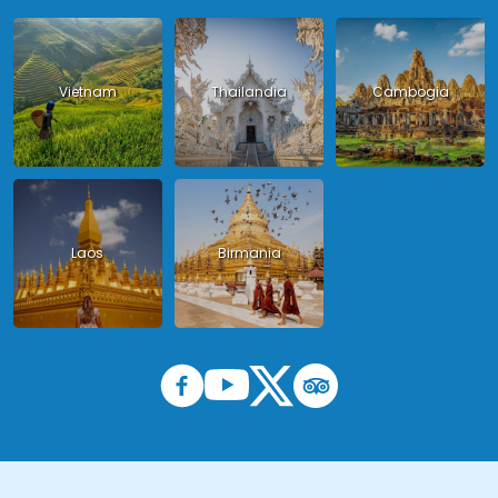
Vietnam
Thailandia
Cambogia
Laos
Birmania