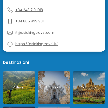
+84 243 719 1918
+84 865 899 901
it@asiakingtravel.com
https://asiakingtravel.it/
Destinazioni
Vietnam
Thailandia
Cambogia