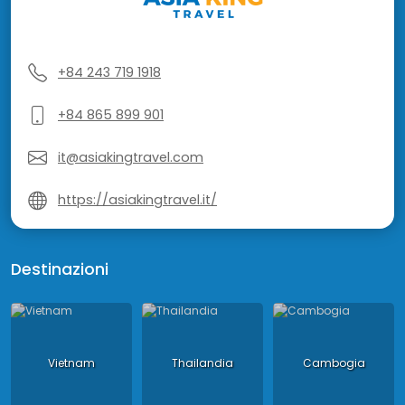
+84 243 719 1918
+84 865 899 901
it@asiakingtravel.com
https://asiakingtravel.it/
Destinazioni
Vietnam
Thailandia
Cambogia