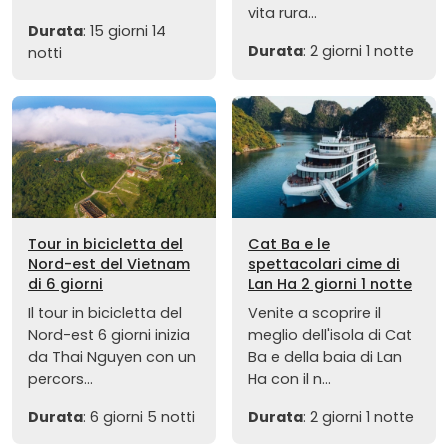
vita rura...
Durata
: 15 giorni 14
Durata
: 2 giorni 1 notte
notti
Tour in bicicletta del
Cat Ba e le
Nord-est del Vietnam
spettacolari cime di
di 6 giorni
Lan Ha 2 giorni 1 notte
Il tour in bicicletta del
Venite a scoprire il
Nord-est 6 giorni inizia
meglio dell'isola di Cat
da Thai Nguyen con un
Ba e della baia di Lan
percors...
Ha con il n...
Durata
: 6 giorni 5 notti
Durata
: 2 giorni 1 notte