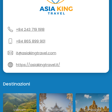
+84 243 719 1918
+84 865 899 901
it@asiakingtravel.com
https://asiakingtravel.it/
Destinazioni
Vietnam
Thailandia
Cambogia