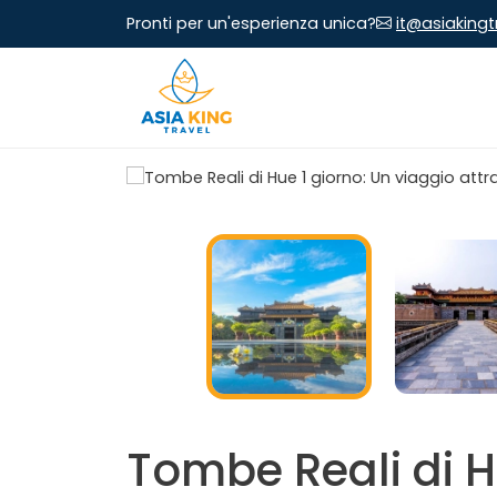
Pronti per un'esperienza unica?
it@asiaking
Tombe Reali di H