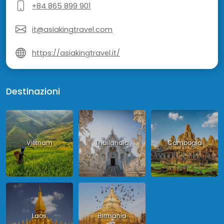
+84 865 899 901
it@asiakingtravel.com
https://asiakingtravel.it/
Destinazioni
Vietnam
Thailandia
Cambogia
Laos
Birmania