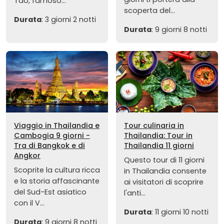
Tao, famoso...
scoperta del...
Durata
: 3 giorni 2 notti
Durata
: 9 giorni 8 notti
Viaggio in Thailandia e
Tour culinaria in
Cambogia 9 giorni -
Thailandia: Tour in
Tra di Bangkok e di
Thailandia 11 giorni
Angkor
Questo tour di 11 giorni
Scoprite la cultura ricca
in Thailandia consente
e la storia affascinante
ai visitatori di scoprire
del Sud-Est asiatico
l'anti...
con il V...
Durata
: 11 giorni 10 notti
Durata
: 9 giorni 8 notti