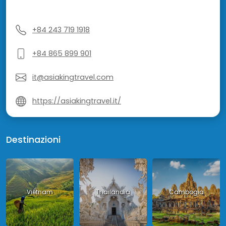
+84 243 719 1918
+84 865 899 901
it@asiakingtravel.com
https://asiakingtravel.it/
Destinazioni
Vietnam
Thailandia
Cambogia