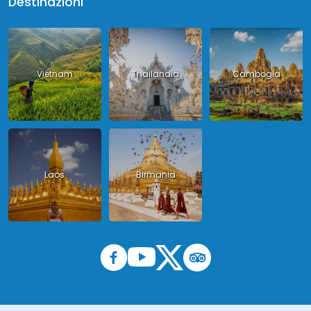
Destinazioni
Vietnam
Thailandia
Cambogia
Laos
Birmania