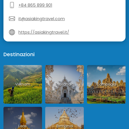
+84 865 899 901
it@asiakingtravel.com
https://asiakingtravel.it/
Destinazioni
Vietnam
Thailandia
Cambogia
Laos
Birmania