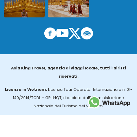
Asia King Travel, agenzia di viaggi locale, tutti i diritti
riservati.
Licenza in Vietnam:
Licenza Tour Operator Internazionale n. 01-
140/2014/TCDL – GP LHQT, rilasciata dall’Amministrazione
Nazionale del Turismo del Vietnam.
Licenza in Thailandia:
n. 14/03366, rilasciata dall’Ufficio per gli
Affari Turistici e la Registrazione delle Guide (TBGR) e dall’Ente per
lo Sviluppo del Turismo della Thailandia.