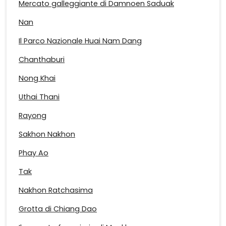
Mercato galleggiante di Damnoen Saduak
Nan
Il Parco Nazionale Huai Nam Dang
Chanthaburi
Nong Khai
Uthai Thani
Rayong
Sakhon Nakhon
Phay Ao
Tak
Nakhon Ratchasima
Grotta di Chiang Dao