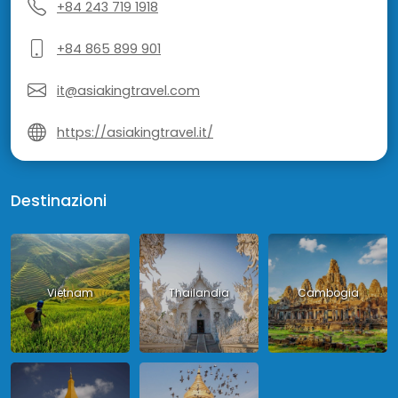
+84 243 719 1918
+84 865 899 901
it@asiakingtravel.com
https://asiakingtravel.it/
Destinazioni
Vietnam
Thailandia
Cambogia