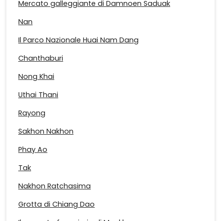
Mercato galleggiante di Damnoen Saduak
Nan
Il Parco Nazionale Huai Nam Dang
Chanthaburi
Nong Khai
Uthai Thani
Rayong
Sakhon Nakhon
Phay Ao
Tak
Nakhon Ratchasima
Grotta di Chiang Dao