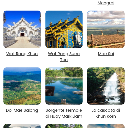
Mengrai
Wat Rong Khun
Wat Rong Suea
Mae Sai
Ten
Doi Mae Salong
Sorgente termale
La cascata di
di Huay Mark Liam
Khun Korn