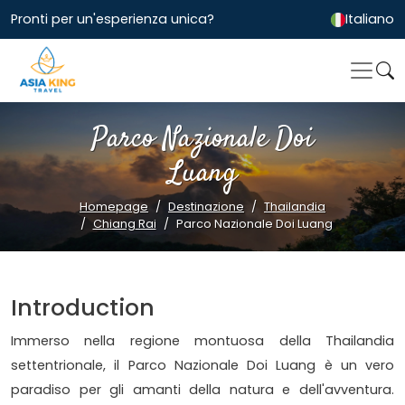
Pronti per un'esperienza unica?
Italiano
Parco Nazionale Doi
Luang
Homepage
Destinazione
Thailandia
Chiang Rai
Parco Nazionale Doi Luang
Introduction
Immerso nella regione montuosa della Thailandia
settentrionale, il Parco Nazionale Doi Luang è un vero
paradiso per gli amanti della natura e dell'avventura.