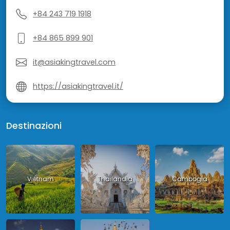
+84 243 719 1918
+84 865 899 901
it@asiakingtravel.com
https://asiakingtravel.it/
Destinazioni
Vietnam
Thailandia
Cambogia