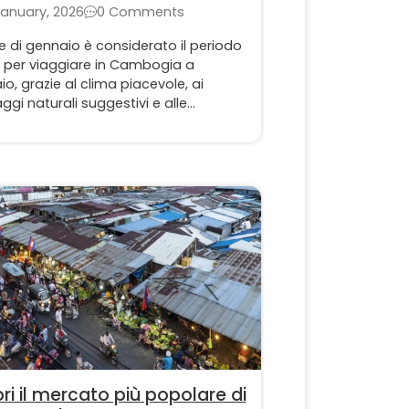
pleta
anuary, 2026
0 Comments
e di gennaio è considerato il periodo
e per viaggiare in Cambogia a
o, grazie al clima piacevole, ai
gi naturali suggestivi e alle
se feste tradizionali. Scopri tutti i
li utili per organizzare un viaggio in
gia a gennaio davvero completo e
nticabile.
ri il mercato più popolare di