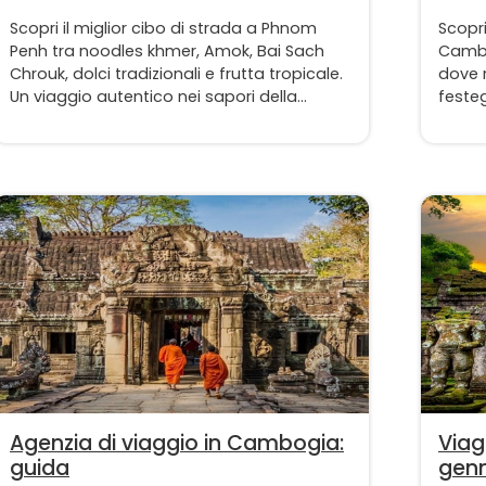
Scopri il miglior cibo di strada a Phnom
Scopri
Penh tra noodles khmer, Amok, Bai Sach
Cambo
Chrouk, dolci tradizionali e frutta tropicale.
dove r
Un viaggio autentico nei sapori della
festeg
cucina cambogiana tra mercati locali e
tranq
street food imperdibili della capitale della
crear
Cambogia.
indime
Agenzia di viaggio in Cambogia:
Viag
guida
genn