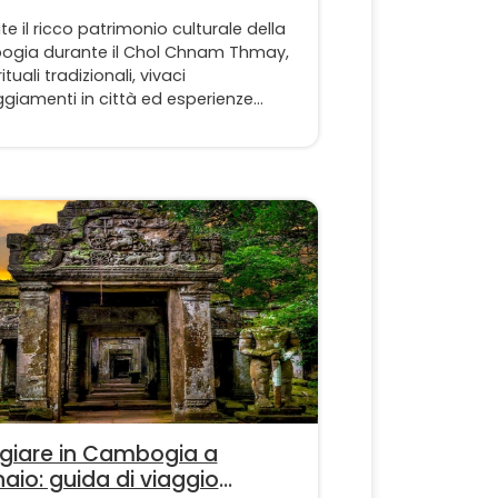
te il ricco patrimonio culturale della
gia durante il Chol Chnam Thmay,
ituali tradizionali, vivaci
giamenti in città ed esperienze
uille in campagna si fondono per
e una festa di Capodanno
nticabile.
giare in Cambogia a
aio: guida di viaggio