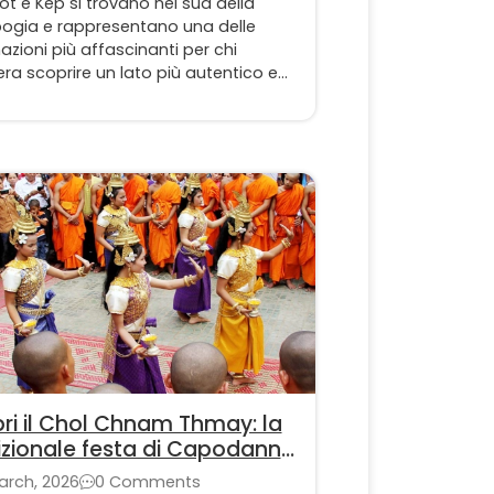
t e Kep si trovano nel sud della
gia e rappresentano una delle
azioni più affascinanti per chi
ra scoprire un lato più autentico e
uillo del Paese. Kampot e Kep offrono
osfera rilassata, perfetta per un
o lento tra natura, cucina locale e
ami sul mare.
ri il Chol Chnam Thmay: la
izionale festa di Capodanno
bogiana
arch, 2026
0 Comments