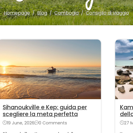
Homepage
Blog
Cambogia
Consiglio di viaggio
Sihanoukville e Kep: guida per
Kamp
scegliere la meta perfetta
del
19 June, 2026
0 Comments
27 