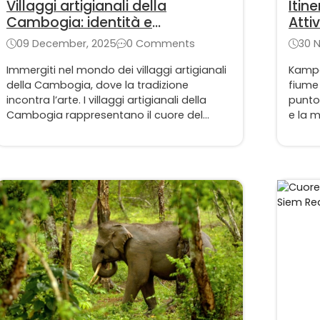
Villaggi artigianali della
Itin
Cambogia: identità e
Attiv
patrimonio
09 December, 2025
0 Comments
30 
Immergiti nel mondo dei villaggi artigianali
Kampo
della Cambogia, dove la tradizione
fiume 
incontra l’arte. I villaggi artigianali della
punto 
Cambogia rappresentano il cuore del
e la m
patrimonio culturale Khmer, custodendo
è anch
tecniche antiche tramandate da
al mon
generazioni.
relax 
pura a
Kampo