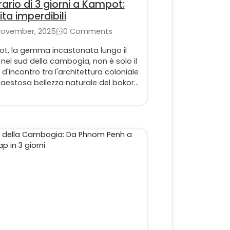
erario di 3 giorni a Kampot:
ita imperdibili
November, 2025
0 Comments
t, la gemma incastonata lungo il
nel sud della cambogia, non è solo il
d'incontro tra l'architettura coloniale
aestosa bellezza naturale del bokor.
e la capitale del pepe più pregiato
do. Se desideri un mix perfetto di
in riva al fiume, scoperta culturale e
vventura, il nostro itinerario a
t.