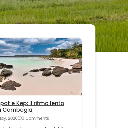
ot e Kep: Il ritmo lento
la Cambogia
May, 2026
0 Comments