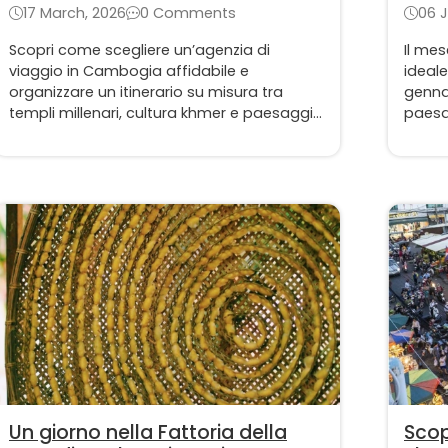
com
17 March, 2026
0 Comments
06 J
Scopri come scegliere un’agenzia di
Il mes
viaggio in Cambogia affidabile e
ideal
organizzare un itinerario su misura tra
gennai
templi millenari, cultura khmer e paesaggi
paesag
naturali spettacolari. In questa guida
numero
troverai consigli utili per pianificare un
consig
viaggio autentico e senza stress.
Cambo
indime
Un giorno nella Fattoria della
Scop