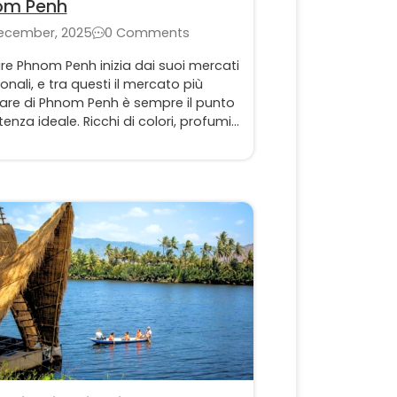
om Penh
December, 2025
0 Comments
re Phnom Penh inizia dai suoi mercati
ionali, e tra questi il mercato più
are di Phnom Penh è sempre il punto
tenza ideale. Ricchi di colori, profumi
i, i mercati della capitale offrono
ersione autentica nella vita Khmer.
viaggiatori possono percepire
ente il ritmo della città attraverso
eet food, i prodotti freschi e le storie
diane.