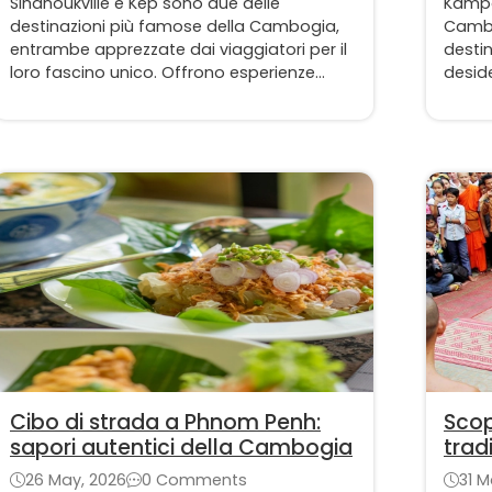
Sihanoukville e Kep sono due delle
Kampo
destinazioni più famose della Cambogia,
Cambo
entrambe apprezzate dai viaggiatori per il
destin
loro fascino unico. Offrono esperienze
deside
molto diverse. Se state pianificando una
tranq
vacanza al mare in Cambogia, potreste
un’atm
chiedervi quale destinazione scegliere tra
viaggi
Sihanoukville e Kep.
panor
Cibo di strada a Phnom Penh:
Scop
sapori autentici della Cambogia
trad
cam
26 May, 2026
0 Comments
31 M