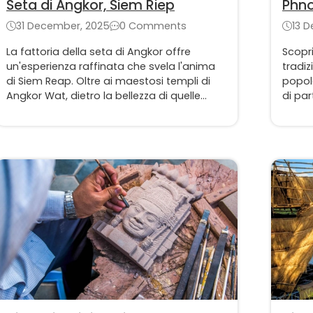
Seta di Angkor, Siem Riep
Phn
31 December, 2025
0 Comments
13 
La fattoria della seta di Angkor offre
Scopri
un'esperienza raffinata che svela l'anima
tradiz
di Siem Reap. Oltre ai maestosi templi di
popol
Angkor Wat, dietro la bellezza di quelle
di par
mura secolari batte un'energia culturale
e suon
vibrante và resiliente che non potete
un’imm
assolutamente perdere.
Qui i 
pienam
lo str
quoti