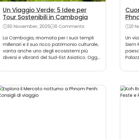
Un Viaggio Verde: 5 Idee per
Cuor
Tour Sostenibili in Cambogia
Phno
giorn
30 November, 2025
0 Comments
21 
La Cambogia, rinomata per i suoi templi
Un via
millenari e il suo ricco patrimonio culturale,
Siem R
vanta anche uno degli ecosistemi più
paesag
diversi e vibranti del Sud-Est Asiatico. Oggi,
Palazz
il viaggio non è più solo una questione di
bambù
visita, ma anche di responsabilità. La
Angko
scelta di intraprendere viaggi responsabili
sta diventando una tendenza globale.