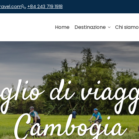
travel.com
+84 243 719 1918
Home
Destinazione
Chi siam
glio di viag
Cambogia