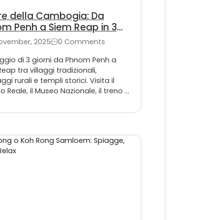
e della Cambogia: Da
m Penh a Siem Reap in 3
i
November, 2025
0 Comments
ggio di 3 giorni da Phnom Penh a
eap tra villaggi tradizionali,
gi rurali e templi storici. Visita il
o Reale, il Museo Nazionale, il treno di
 a Battambang e i celebri templi di
r.