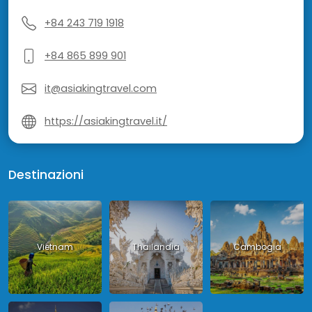
+84 243 719 1918
+84 865 899 901
it@asiakingtravel.com
https://asiakingtravel.it/
Destinazioni
Vietnam
Thailandia
Cambogia