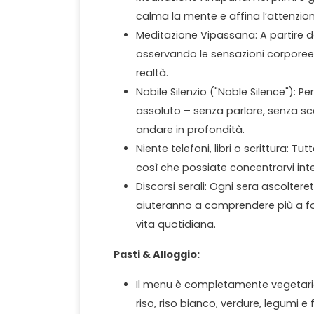
calma la mente e affina l’attenzion
Meditazione Vipassana: A partire da
osservando le sensazioni corpore
realtà.
Nobile Silenzio ("Noble Silence"): Pe
assoluto – senza parlare, senza sc
andare in profondità.
Niente telefoni, libri o scrittura: 
così che possiate concentrarvi inte
Discorsi serali: Ogni sera ascolter
aiuteranno a comprendere più a fon
vita quotidiana.
Pasti & Alloggio:
Il menu è completamente vegetari
riso, riso bianco, verdure, legumi e f