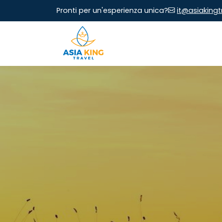
Pronti per un'esperienza unica?
it@asiaking