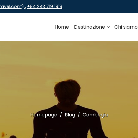
travel.com
+84 243 719 1918
Home
Destinazione
Chi siam
Homepage
Blog
Cambogia