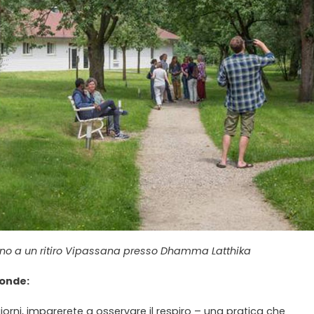
ano a un ritiro Vipassana presso Dhamma Latthika
fonde:
orni, imparerete a osservare il respiro – una pratica che