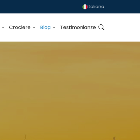
Italiano
o
Crociere
Blog
Testimonianze