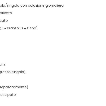
pla/singola con colazione giornaliera
 privato
icato
; L = Pranzo; D = Cena)
tnam
gresso singolo)
 separatamente)
sticipato