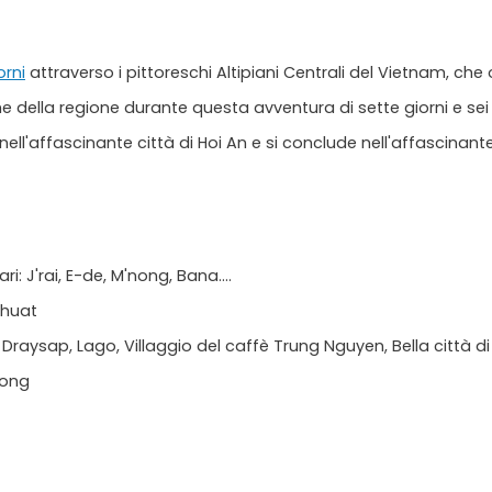
orni
attraverso i pittoreschi Altipiani Centrali del Vietnam, che 
iche della regione durante questa avventura di sette giorni e sei 
a nell'affascinante città di Hoi An e si conclude nell'affascinan
ri: J'rai, E-de, M'nong, Bana....
Thuat
aysap, Lago, Villaggio del caffè Trung Nguyen, Bella città di Da
gong