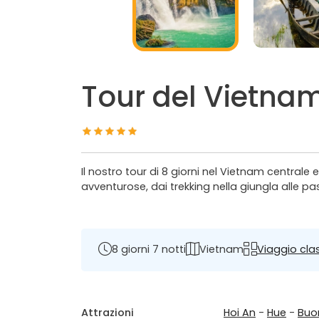
Tour del Vietnam 
Il nostro tour di 8 giorni nel Vietnam centrale e
avventurose, dai trekking nella giungla alle p
8 giorni 7 notti
Vietnam
Viaggio cla
Attrazioni
Hoi An
-
Hue
-
Buo