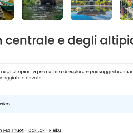
centrale e degli altipia
 negli altopiani vi permetterà di esplorare paesaggi vibranti, in
asseggiate a cavallo
ssico
n Ma Thuot
-
Dak Lak
-
Pleiku