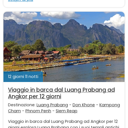
12 giorni 11 notti
Viaggio in barca dal Luang Prabang ad
Angkor per 12 giorni
Destinazione:
Luang Prabang
-
Don Khone
-
Kampong
Cham
-
Phnom Penh
-
Siem Reap
Viaggio in barca dal Luang Prabang ad Angkor per 12
giorni esplora Luang Prabang con i suoi templi antichi,