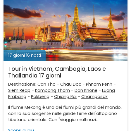
17 giorni 16 notti
Tour in Vietnam, Cambogia, Laos e
Thailandia 17 giorni
Destinazione:
Can Tho
-
Chau Doc
-
Phnom Penh
-
Siem Reap
-
Kampong Thom
-
Don Khone
-
Luang
Prabang
-
Pakbeng
-
Chiang Rai
-
Champasak
Il fiume Mekong è uno dei fiumi più grandi del mondo,
con la sua sorgente nelle gelide terre dell'altopiano
tibetano orientale. Con "viaggio multinazi...
Scopri di più