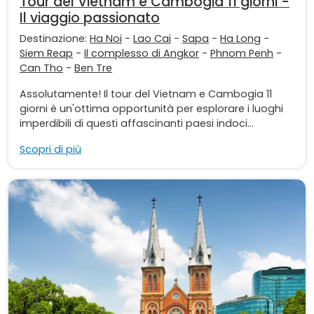
Tour del Vietnam e Cambogia 11 giorni -
Il viaggio passionato
Destinazione:
Ha Noi
-
Lao Cai
-
Sapa
-
Ha Long
-
Siem Reap
-
Il complesso di Angkor
-
Phnom Penh
-
Can Tho
-
Ben Tre
Assolutamente! Il tour del Vietnam e Cambogia 11
giorni è un'ottima opportunità per esplorare i luoghi
imperdibili di questi affascinanti paesi indoci...
Scopri di più