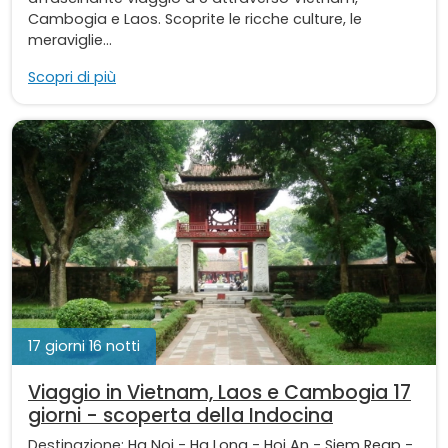
Cambogia e Laos. Scoprite le ricche culture, le
meraviglie...
Scopri di più
17 giorni 16 notti
Viaggio in Vietnam, Laos e Cambogia 17
giorni - scoperta della Indocina
Destinazione:
Ha Noi
-
Ha Long
-
Hoi An
-
Siem Reap
-