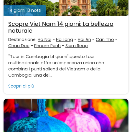
14 giorni 13 notti
Scopre Viet Nam 14 giorni: La bellezza
naturale
Destinazione:
Ha Noi
-
Ha Long
-
Hoi An
-
Can Tho
-
Chau Doc
-
Phnom Penh
-
Siem Reap
''Tour in Cambogia 14 giorni",questo tour
multinazionale offre un'esperienza unica che
combina i punti salienti del Vietnam e della
Cambogia. Una del...
Scopri di più