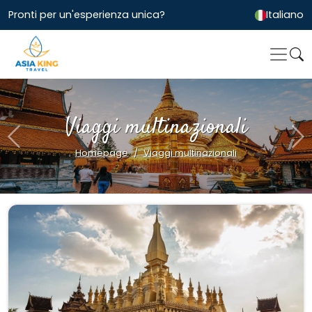
Pronti per un'esperienza unica?
Italiano
Viaggi multinazionali
Previous
Ne
Homepage
Viaggi multinazionali