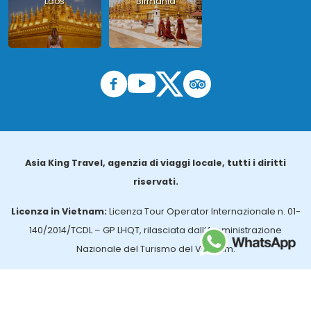
Laos
Birmania
Asia King Travel, agenzia di viaggi locale, tutti i diritti
riservati.
Licenza in Vietnam:
Licenza Tour Operator Internazionale n. 01-
140/2014/TCDL – GP LHQT, rilasciata dall’Amministrazione
Nazionale del Turismo del Vietnam.
Licenza in Thailandia:
n. 14/03366, rilasciata dall’Ufficio per gli
Affari Turistici e la Registrazione delle Guide (TBGR) e dall’Ente per