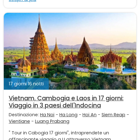
17 giorni 16 notti
Vietnam, Cambogia e Laos in 17 giorni:
Viaggio in 3 paesi dell'Indocina
Destinazione:
Ha Noi
-
Ha Long
-
Hoi An
-
Siem Reap
-
Vientiane
-
Luang Prabang
" Tour in Cabogia 17 giorni", intraprendete un
affascinante viaggio a U attraverso Vietnam,