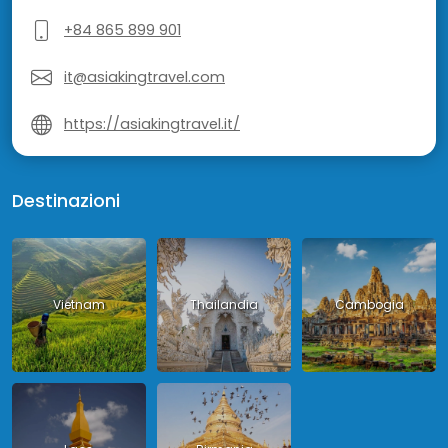
+84 865 899 901
it@asiakingtravel.com
https://asiakingtravel.it/
Destinazioni
Vietnam
Thailandia
Cambogia