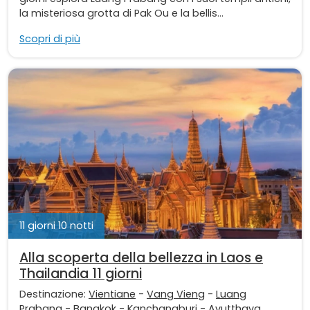
la misteriosa grotta di Pak Ou e la bellis...
Scopri di più
11 giorni 10 notti
Alla scoperta della bellezza in Laos e
Thailandia 11 giorni
Destinazione:
Vientiane
-
Vang Vieng
-
Luang
Prabang
-
Bangkok
-
Kanchanaburi
-
Ayutthaya