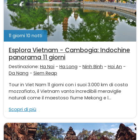
11 giorni 10 notti
Esplora Vietnam - Cambogia: Indochine
panorama 11 giorni
Destinazione:
Ha Noi
-
Ha Long
-
Ninh Binh
-
Hoi An
-
Da Nang
-
Siem Reap
Tour in Viet Nam 11 giorni con i suoi 3.000 km di costa
mozzafiato, il Vietnam vanta incredibili meraviglie
naturali come il maestoso fiume Mekong e l...
Scopri di più