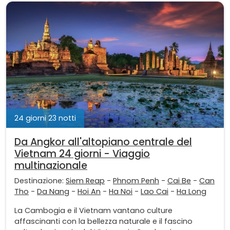
24 giorni 23 notti
Da Angkor all'altopiano centrale del
Vietnam 24 giorni - Viaggio
multinazionale
Destinazione:
Siem Reap
-
Phnom Penh
-
Cai Be
-
Can
Tho
-
Da Nang
-
Hoi An
-
Ha Noi
-
Lao Cai
-
Ha Long
La Cambogia e il Vietnam vantano culture
affascinanti con la bellezza naturale e il fascino