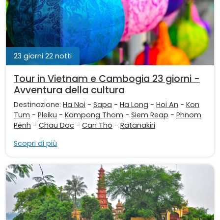
23 giorni 22 notti
Tour in Vietnam e Cambogia 23 giorni -
Avventura della cultura
Destinazione:
Ha Noi
-
Sapa
-
Ha Long
-
Hoi An
-
Kon
Tum
-
Pleiku
-
Kampong Thom
-
Siem Reap
-
Phnom
Penh
-
Chau Doc
-
Can Tho
-
Ratanakiri
Scopri di più